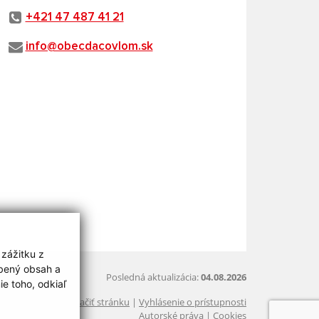
+421 47 487 41 21
info@obecdacovlom.sk
 zážitku z
obený obsah a
Posledná aktualizácia:
04.08.2026
e toho, odkiaľ
Vytlačiť stránku
|
Vyhlásenie o prístupnosti
Autorské práva
|
Cookies