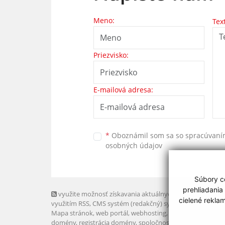
Meno:
Tex
Priezvisko:
E-mailová adresa:
*
Oboznámil som sa so
spracúvan
osobných údajov
Súbory co
prehliadania
využite možnosť získavania aktuálnych informácií s
cielené rekla
využitím RSS
, CMS systém (redakčný) systém ECHELON 2,
Mapa stránok
,
web portál
,
webhosting
,
webex.digital, s.r.o
domény
,
registrácia domény
,
spoločnosť webex.digital, s.r.