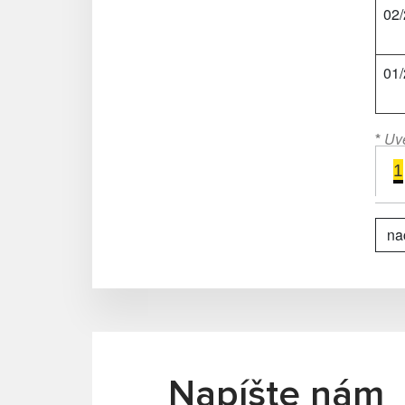
02
01
*
Uve
1
nač
Napíšte nám