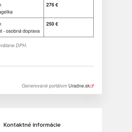
m
276 €
agelka
m
250 €
t - osobná doprava
 vrátane DPH.
Generované portálom
Uradne.sk
Kontaktné informácie