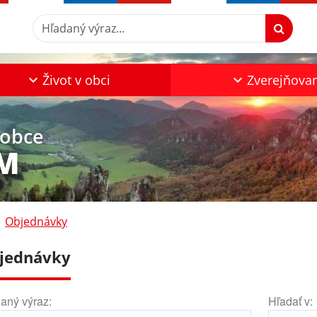
Hľadaný výraz...
Život v obci
Zverejňova
 obce
M
Objednávky
jednávky
aný výraz:
Hľadať v: