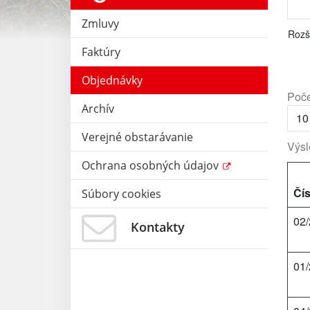
Zmluvy
Rozš
Faktúry
Objednávky
Poče
Archív
Verejné obstarávanie
Výsl
Ochrana osobných údajov
Čís
Súbory cookies
02
Kontakty
01