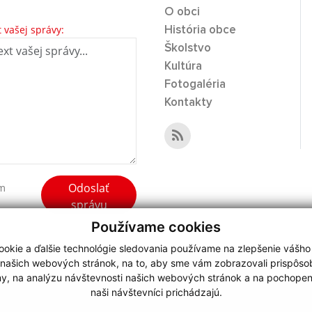
O obci
t vašej správy:
História obce
Školstvo
Kultúra
Fotogaléria
Kontakty
Odoslať
ím
správu
Používame cookies
okie a ďalšie technológie sledovania používame na zlepšenie vášho
 našich webových stránok, na to, aby sme vám zobrazovali prispôs
my, na analýzu návštevnosti našich webových stránok a na pochopeni
webdesign
|
naši návštevníci prichádzajú.
.
,
o.
,