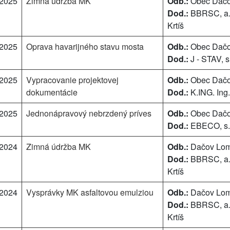
/2025
Zimná údržba MK
Odb.:
Obec Dač
Dod.:
BBRSC, a.s
Krtíš
/2025
Oprava havarijného stavu mosta
Odb.:
Obec Dač
Dod.:
J - STAV, s.
/2025
Vypracovanie projektovej
Odb.:
Obec Dač
dokumentácie
Dod.:
K.ING. Ing
/2025
Jednonápravový nebrzdený príves
Odb.:
Obec Dač
Dod.:
EBECO, s.r
/2024
Zimná údržba MK
Odb.:
Dačov Lo
Dod.:
BBRSC, a.s
Krtíš
/2024
Vysprávky MK asfaltovou emulziou
Odb.:
Dačov Lo
Dod.:
BBRSC, a.s
Krtíš