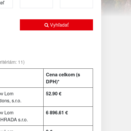
Vyhľadať
itériám: 11)
Cena celkom (s
DPH)*
ov Lom
52.90 €
ions, s.r.o.
ov Lom
6 896.61 €
RADA s.r.o.