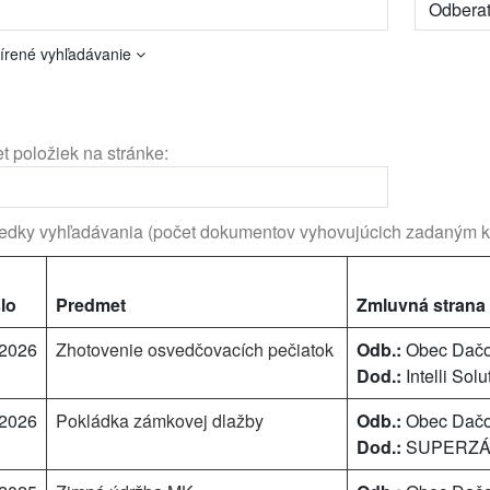
írené vyhľadávanie
t položiek na stránke:
edky vyhľadávania (počet dokumentov vyhovujúcich zadaným kr
lo
Predmet
Zmluvná strana
/2026
Zhotovenie osvedčovacích pečiatok
Odb.:
Obec Dač
Dod.:
Intelli Solut
/2026
Pokládka zámkovej dlažby
Odb.:
Obec Dač
Dod.:
SUPERZÁH