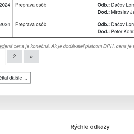
/2024
Preprava osôb
Odb.:
Dačov Lo
Dod.:
Miroslav J
/2024
Preprava osôb
Odb.:
Dačov Lo
Dod.:
Peter Kohú
dená cena je konečná. Ak je dodávateľ platcom DPH, cena je
2
»
ítať ďalšie ...
Rýchle odkazy