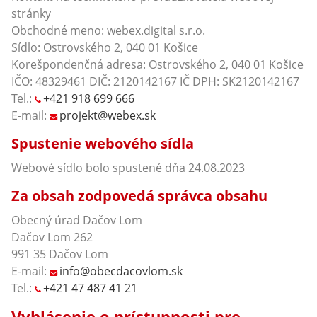
stránky
Obchodné meno: webex.digital s.r.o.
Sídlo: Ostrovského 2, 040 01 Košice
Korešpondenčná adresa: Ostrovského 2, 040 01 Košice
IČO: 48329461 DIČ: 2120142167 IČ DPH: SK2120142167
Tel.:
+421 918 699 666
E-mail:
projekt@webex.sk
Spustenie webového sídla
Webové sídlo bolo spustené dňa 24.08.2023
Za obsah zodpovedá správca obsahu
Obecný úrad Dačov Lom
Dačov Lom 262
991 35 Dačov Lom
E-mail:
info@obecdacovlom.sk
Tel.:
+421 47 487 41 21
Vyhlásenie o prístupnosti pre