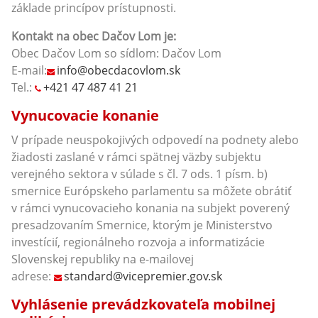
základe princípov prístupnosti.
Kontakt na obec
Dačov Lom je:
Obec Dačov Lom so sídlom: Dačov Lom
E-mail:
info@obecdacovlom.sk
Tel.:
+421 47 487 41 21
Vynucovacie konanie
V prípade neuspokojivých odpovedí na podnety alebo
žiadosti zaslané v rámci spätnej väzby subjektu
verejného sektora v súlade s čl. 7 ods. 1 písm. b)
smernice Európskeho parlamentu sa môžete obrátiť
v rámci vynucovacieho konania na subjekt poverený
presadzovaním Smernice, ktorým je Ministerstvo
investícií, regionálneho rozvoja a informatizácie
Slovenskej republiky na e-mailovej
adrese:
standard@vicepremier.gov.sk
Vyhlásenie prevádzkovateľa mobilnej