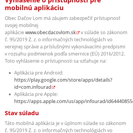
mobilnú aplikáciu
Obec Dačov Lom má záujem zabezpečiť prístupnosť
svojej mobilnej
aplikácie
www.obecdacovlom.sk
v súlade so zákonom
č. 95/2019 Z. z. o informačných technológiách vo
verejnej správe a príslušnými vykonávacími predpismi
v rozsahu podmienok podľa smernice (EÚ) 2016/2012.
Toto vyhlásenie o prístupnosti sa vzťahuje na:
Aplikácia pre Android:
https://play.google.com/store/apps/details?
id=com.infourad
Aplikácia pre Apple:
https://apps.apple.com/us/app/infourad/id64440855
Stav súladu
Táto mobilná aplikácia je v úplnom súlade so zákonom
č. 95/2019 Z. z. o informačných technológiách vo