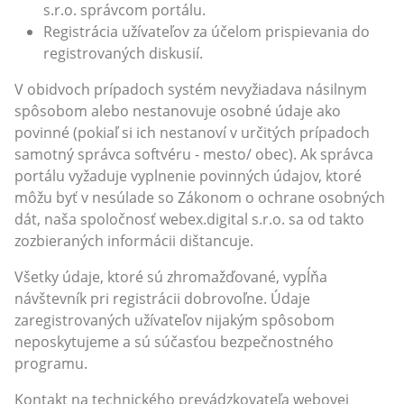
s.r.o. správcom portálu.
Registrácia užívateľov za účelom prispievania do
registrovaných diskusií.
V obidvoch prípadoch systém nevyžiadava násilnym
spôsobom alebo nestanovuje osobné údaje ako
povinné (pokiaľ si ich nestanoví v určitých prípadoch
samotný správca softvéru - mesto/ obec). Ak správca
portálu vyžaduje vyplnenie povinných údajov, ktoré
môžu byť v nesúlade so Zákonom o ochrane osobných
dát, naša spoločnosť webex.digital s.r.o. sa od takto
zozbieraných informácii dištancuje.
Všetky údaje, ktoré sú zhromažďované, vypĺňa
návštevník pri registrácii dobrovoľne. Údaje
zaregistrovaných užívateľov nijakým spôsobom
neposkytujeme a sú súčasťou bezpečnostného
programu.
Kontakt na technického prevádzkovateľa webovej