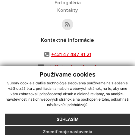
Fotogaléria
Kontakty
Kontaktné informácie
+421 47 487 41 21
info@obecdacovlom.sk
Používame cookies
Súbory cookie a ďalšie technológie sledovania používame na zlepšenie
vášho zážitku z prehliadania našich webových stránok, na to, aby sme
využite možnosť získavania aktuálnych informácií s využitím RSS
,
vám zobrazovali prispôsobený obsah a cielené reklamy, na analýzu
CMS systém (redakčný) systém ECHELON 2,
Mapa stránok
,
web portál
,
návštevnosti našich webových stránok a na pochopenie toho, odkiaľ naši
návštevníci prichádzajú.
webhosting
,
webex.digital, s.r.o.
,
domény
,
registrácia domény
,
spoločnosť webex.digital, s.r.o.
,
technický prevádzkovateľ
SÚHLASÍM
Posledná aktualizácia:
07.08.2026
Zmeniť moje nastavenia
Vytlačiť stránku
|
Vyhlásenie o prístupnosti