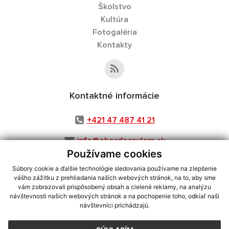
Školstvo
Kultúra
Fotogaléria
Kontakty
Kontaktné informácie
+421 47 487 41 21
info@obecdacovlom.sk
Používame cookies
Súbory cookie a ďalšie technológie sledovania používame na zlepšenie
vášho zážitku z prehliadania našich webových stránok, na to, aby sme
využite možnosť získavania aktuálnych informácií s využitím RSS
,
vám zobrazovali prispôsobený obsah a cielené reklamy, na analýzu
CMS systém (redakčný) systém ECHELON 2,
Mapa stránok
,
web portál
,
návštevnosti našich webových stránok a na pochopenie toho, odkiaľ naši
návštevníci prichádzajú.
webhosting
,
webex.digital, s.r.o.
,
domény
,
registrácia domény
,
spoločnosť webex.digital, s.r.o.
,
technický prevádzkovateľ